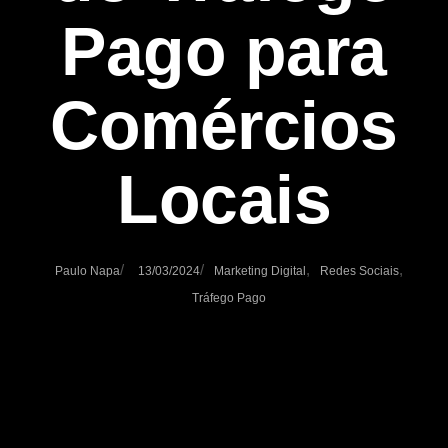
Pago para
Comércios
Locais
/
/
,
,
Paulo Napa
13/03/2024
Marketing Digital
Redes Sociais
Tráfego Pago